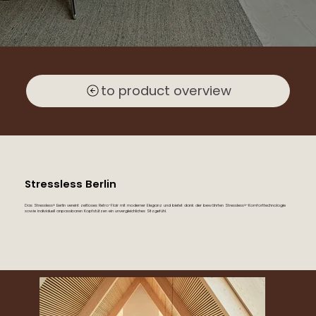
to product overview
Stressless Berlin
Das Stressless® Berlin vereint zeitloses Retro-Flair mit moderner Eleganz und bietet dank der bewährten Stressless®-Komforttechnologie
sowie individuell anpassbaren Kopfstützen ein unvergleichliches Sitzgefühl.