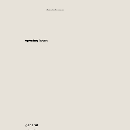
studio@bettenhaus.de
opening hours
general