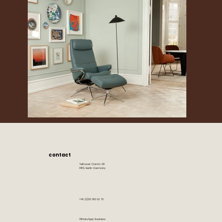
contact
Teltower Damm 28
14169 Berlin Germany
+49 (0)30 801 90 70
WhatsApp Business