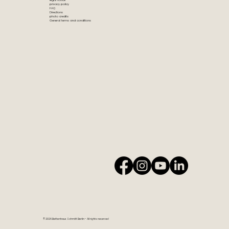
legal notice
privacy policy
FAQ
Directions
photo credits
General terms and conditions
© 2026 Bettenhaus Schmitt Berlin - All rights reserved