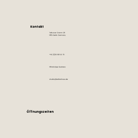
Kontakt
Teltower Damm 28
14169 Berlin Germany
+49 (0)30 801 90 70
WhatsApp Business
studio@bettenhaus.de
Öffnungszeiten