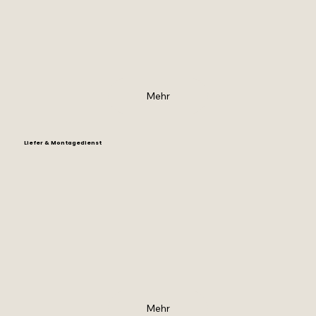
Mehr
Liefer & Montagedienst
Mehr