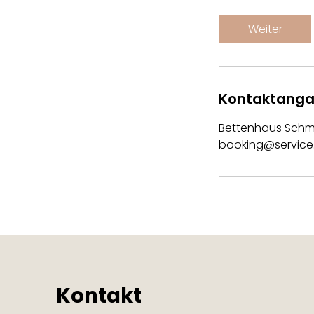
M
i
Weiter
n
.
Kontaktang
Bettenhaus Schmi
booking@service
Kontakt