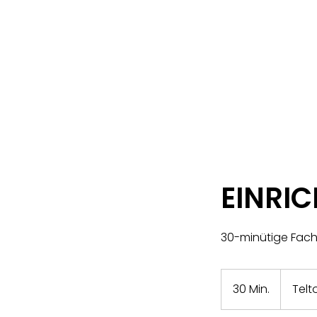
HOME
ÜBER UNS
EINRI
30-minütige Fac
30 Min.
3
Tel
0