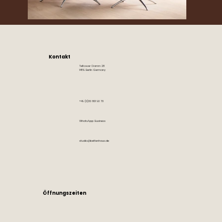
Kontakt
Teltower Damm 28
14169 Berlin Germany
+49 (0)30 801 90 70
WhatsApp Business
studio@bettenhaus.de
Öffnungszeiten